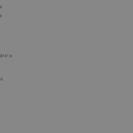
a
a
trir o
os