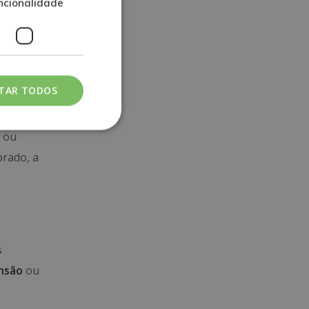
ncionalidade
mos as
ITAR TODOS
o
.
e ou
brado, a
s
ensão
ou