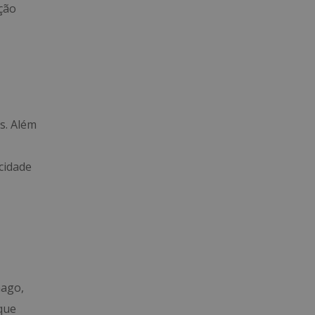
ção
s. Além
cidade
mago,
 que