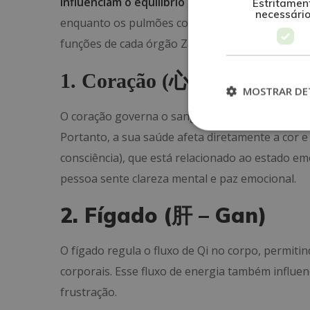
influenciam o equilíbrio emocional e energéti
Estritamen
necessári
enquanto os pulmões controlam a respiração e 
funções de cada órgão Zang.
1. Coração (
心
– Xin)
MOSTRAR DE
O coração governa o sangue e os vasos sanguí
Portanto, a sua saúde afeta diretamente a cor e
consciência), que está relacionado ao estado em
pessoa sente clareza mental e paz emocional.
2. Fígado (肝 – Gan)
O fígado regula o fluxo de Qi no corpo, permit
corporais. Esse fluxo de energia também influen
frustração.