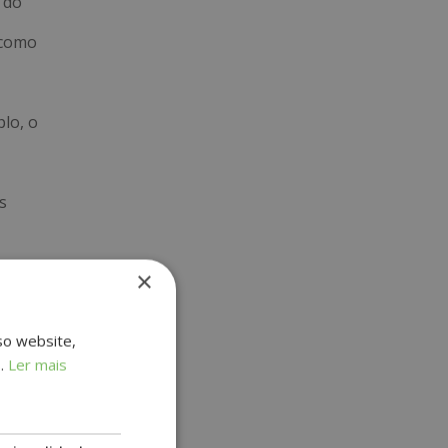
 do
 como
lo, o
s
×
so website,
oração,
s.
Ler mais
 Qi