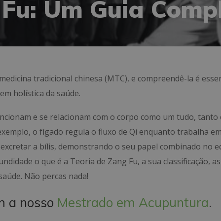
 Fu: Um Guia Comp
medicina tradicional chinesa (MTC), e compreendê-la é essen
m holística da saúde.
uncionam e se relacionam com o corpo como um tudo, tanto
 exemplo, o fígado regula o fluxo de Qi enquanto trabalha e
 excretar a bílis, demonstrando o seu papel combinado no eq
ndidade o que é a Teoria de Zang Fu, a sua classificação, as
 saúde. Não percas nada!
m a nosso
Mestrado em Acupuntura
.