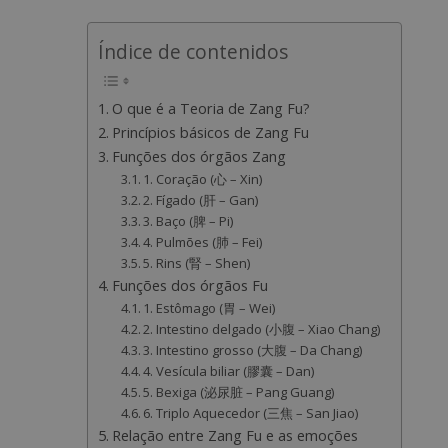
Índice de contenidos
O que é a Teoria de Zang Fu?
Princípios básicos de Zang Fu
Funções dos órgãos Zang
1. Coração (心 – Xin)
2. Fígado (肝 – Gan)
3. Baço (脾 – Pi)
4. Pulmões (肺 – Fei)
5. Rins (腎 – Shen)
Funções dos órgãos Fu
1. Estômago (胃 – Wei)
2. Intestino delgado (小腹 – Xiao Chang)
3. Intestino grosso (大腹 – Da Chang)
4. Vesícula biliar (膠囊 – Dan)
5. Bexiga (泌尿脏 – Pang Guang)
6. Triplo Aquecedor (三焦 – San Jiao)
Relação entre Zang Fu e as emoções