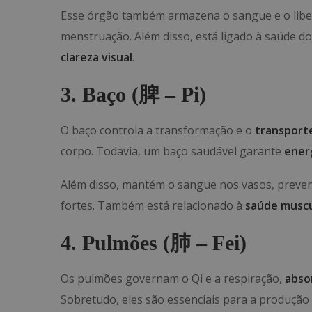
Esse órgão também armazena o sangue e o libera
menstruação. Além disso, está ligado à saúde do
clareza visual
.
3. Baço (
脾
– Pi)
O baço controla a transformação e o
transport
corpo. Todavia, um baço saudável garante
energ
Além disso, mantém o sangue nos vasos, preven
fortes. Também está relacionado à
saúde muscu
4. Pulmões (
肺
– Fei)
Os pulmões governam o Qi e a respiração,
abso
Sobretudo, eles são essenciais para a produção