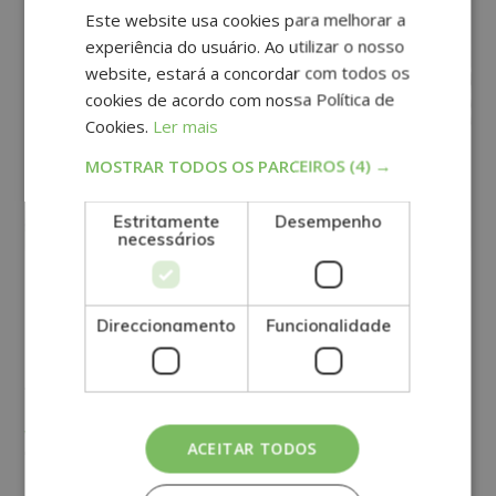
Este website usa cookies para melhorar a
experiência do usuário. Ao utilizar o nosso
website, estará a concordar com todos os
cookies de acordo com nossa Política de
Cookies.
Ler mais
MOSTRAR TODOS OS PARCEIROS
(4) →
Estritamente
Desempenho
necessários
COACHING
DESPORTO
NUTRIÇÃO
Direccionamento
Funcionalidade
Quais são os melhores
suplementos alimentares?
View More
ACEITAR TODOS