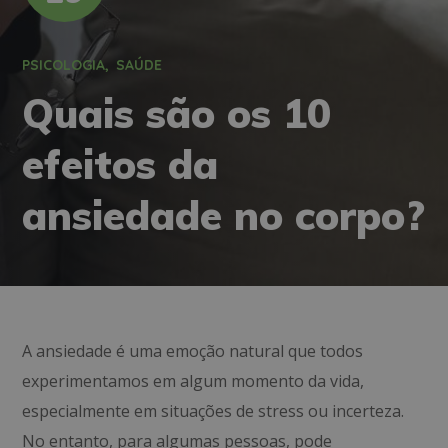
PSICOLOGIA
SAÚDE
Quais são os 10
efeitos da
ansiedade no corpo?
A ansiedade é uma emoção natural que todos
experimentamos em algum momento da vida,
especialmente em situações de stress ou incerteza.
No entanto, para algumas pessoas, pode