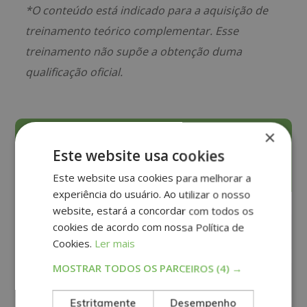
*O conteúdo está indicado para a aquisição de
treinamento teórico complementar. Esse
treinamento não supõe a obtenção duma
qualificação oficial.
×
Solicite Informação
Este website usa cookies
Este website usa cookies para melhorar a
experiência do usuário. Ao utilizar o nosso
website, estará a concordar com todos os
cookies de acordo com nossa Política de
Cookies.
Ler mais
MOSTRAR TODOS OS PARCEIROS
(4) →
Estritamente
Desempenho