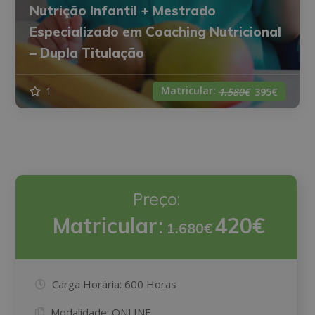
Nutrição Infantil + Mestrado
Especializado em Coaching Nutricional
– Dupla Titulação
Matricular:
1
1.580€
395€
Preço:
Matricular:
420€
1.680€
Carga Horária:
600 Horas
Modalidade:
ONLINE