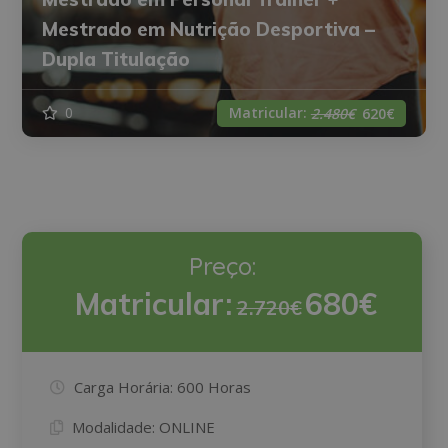
Mestrado em Nutrição Desportiva –
Dupla Titulação
Matricular:
0
2.480€
620€
Preço:
Matricular:
680€
2.720€
Carga Horária:
600 Horas
Modalidade:
ONLINE