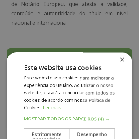
de Notário Europeu, que atesta a validade,
conteúdo e autenticidade do título em nível
nacional e internaciona
×
Solicite Informação
Este website usa cookies
Este website usa cookies para melhorar a
experiência do usuário. Ao utilizar o nosso
website, estará a concordar com todos os
cookies de acordo com nossa Política de
Cookies.
Ler mais
MOSTRAR TODOS OS PARCEIROS
(4) →
Estritamente
Desempenho