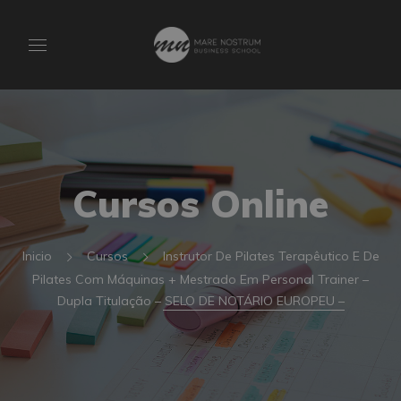
Cursos Online
Inicio
Cursos
Instrutor De Pilates Terapêutico E De
Pilates Com Máquinas + Mestrado Em Personal Trainer –
Dupla Titulação – SELO DE NOTÁRIO EUROPEU –