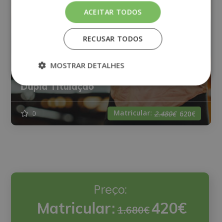
ACEITAR TODOS
RECUSAR TODOS
Mestrado em Personal Trainer +
MOSTRAR DETALHES
Mestrado em Nutrição Desportiva –
Dupla Titulação
Matricular:
0
2.480€
620€
Preço:
Matricular:
420€
1.680€