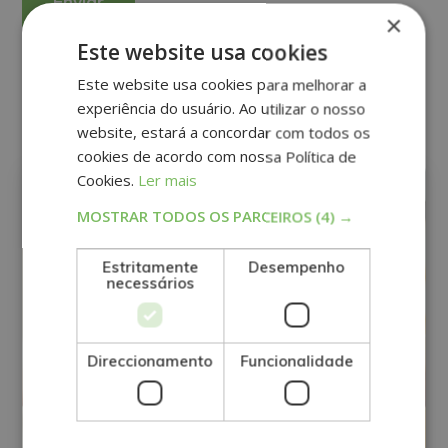
Para mais informações, consulte a nossa Política de Privacidade. Deseja
receber informação comercial (por telefone e/ou correio electrónico):
×
Este website usa cookies
Alternative:
Este website usa cookies para melhorar a
Outros cursos
experiência do usuário. Ao utilizar o nosso
website, estará a concordar com todos os
cookies de acordo com nossa Política de
DESPORTO
NUTRIÇÃO
Cookies.
Ler mais
MOSTRAR TODOS OS PARCEIROS
(4) →
Estritamente
Desempenho
necessários
Direccionamento
Funcionalidade