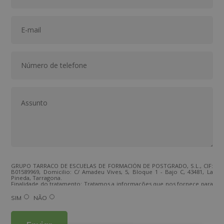
GRUPO TARRACO DE ESCUELAS DE FORMACIÓN DE POSTGRADO, S.L., CIF:
B01589969, Domicilio: C/ Amadeu Vives, 5, Bloque 1 - Bajo C, 43481, La
Pineda, Tarragona.
Finalidade do tratamento: Tratamos a informações que nos fornece para
lhe enviar mensagens comerciais por correio electrónico de tipo
comercial relacionadas com os produtos oferecidos e outros produtos
SIM
NÃO
que possam ser do seu interesse. Legitimação do tratamento:
Consentimento do interessado. Direitos: Pode exercer os seus direitos
identificando-se suficientemente e contactando-nos para o endereço
direccion@grupotarraco.com.