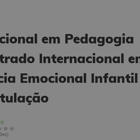
acional em Pedagogia
trado Internacional 
cia Emocional Infantil
itulação
ÃO
iões)