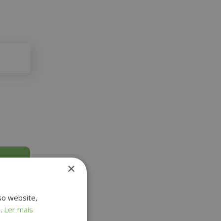
×
so website,
s.
Ler mais