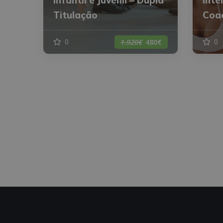
Titulação
Coa
0
0
1.920€
480€