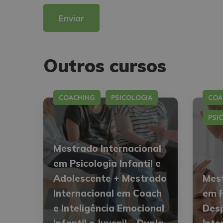
Alternative:
Outros cursos
COACHING
PSICOLOGIA
COA
PSI
Mestrado Internacional
em Psicologia Infantil e
Adolescente + Mestrado
Mest
Internacional em Coach
em P
e Inteligência Emocional
Des
Infantil e Juvenil – Dupla
Inte