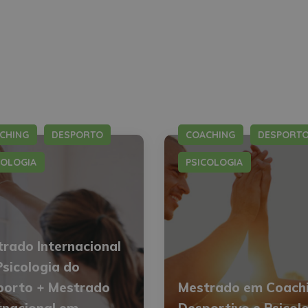
CHING
DESPORTO
COACHING
DESPORT
COLOGIA
PSICOLOGIA
rado Internacional
sicologia do
porto + Mestrado
Mestrado em Coach
rnacional em
Desportivo e Psicol