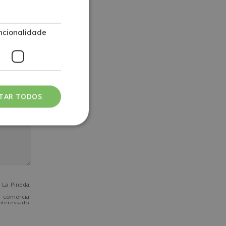
ncionalidade
ITAR TODOS
La Pineda,
o comercial
nteressado.