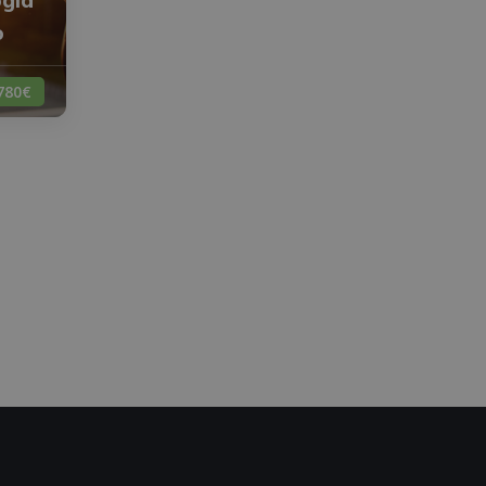
o
780€