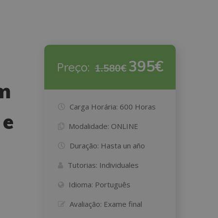
395€
Preço:
1.580€
em
Carga Horária:
600 Horas
 e
Modalidade:
ONLINE
Duração:
Hasta un año
Tutorias:
Individuales
Idioma:
Português
Avaliação:
Exame final