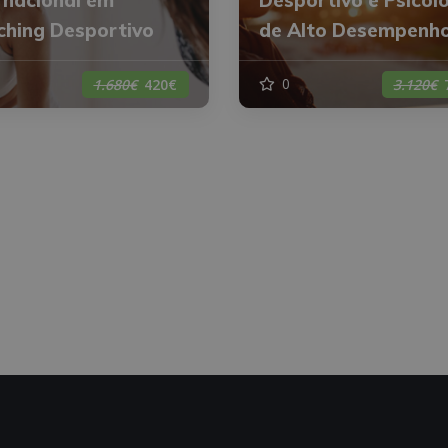
ching Desportivo
de Alto Desempenh
0
1.680€
420€
3.120€