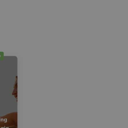
O
ing
ogia