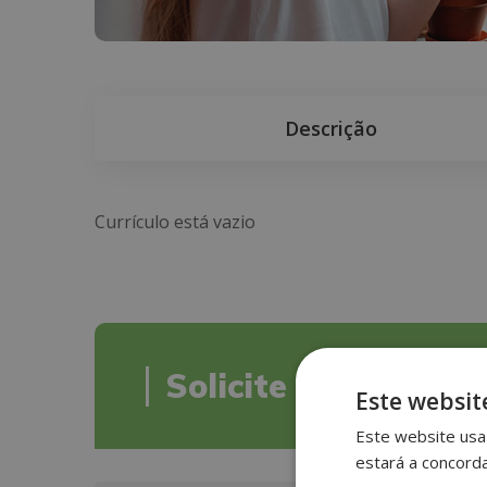
Descrição
Currículo está vazio
Solicite Informaçã
Este websit
Este website usa 
estará a concord