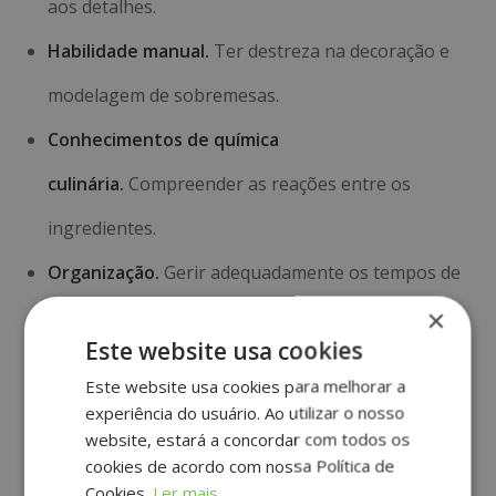
aos detalhes.
Habilidade
manual.
Ter destreza na decoração e
modelagem de sobremesas.
Conhecimentos de química
culinária.
Compreender as reações entre os
ingredientes.
Organização.
Gerir adequadamente os tempos de
×
preparação e cozedura.
Este website usa cookies
Que sobremesas
Este website usa cookies para melhorar a
experiência do usuário. Ao utilizar o nosso
prepara um
website, estará a concordar com todos os
cookies de acordo com nossa Política de
Cookies.
Ler mais