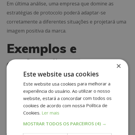
Em última análise, uma empresa que domine as
estratégias de protocolo poderá adaptar-se
corretamente a diferentes situações e projetará uma
imagem positiva da marca.
Exemplos e
aplicações das
×
Este website usa cookies
pautas de
Este website usa cookies para melhorar a
protocolo
experiência do usuário. Ao utilizar o nosso
website, estará a concordar com todos os
cookies de acordo com nossa Política de
Como mencionamos, o protocolo empresarial
Cookies.
Ler mais
envolve a maneira de comunicar e comportar-se, pois
MOSTRAR TODOS OS PARCEIROS
(4) →
define as normas disciplinares para que todo o