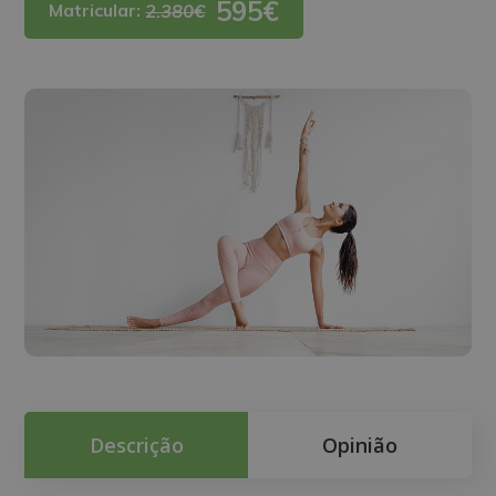
595€
Matricular:
2.380€
Descrição
Opinião