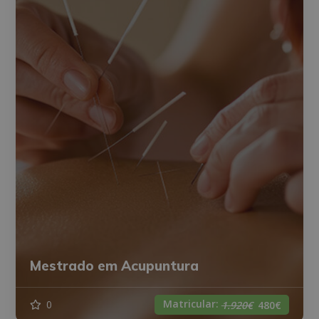
Mestrado em Acupuntura
Matricular:
0
1.920€
480€