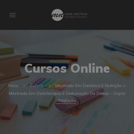
Cursos Online
Inicio
Cursos
Mestrado Em Dietética E Nutrição +
Mestrado Em Dietoterapia E Elaboração De Dietas – Dupla
Titulação